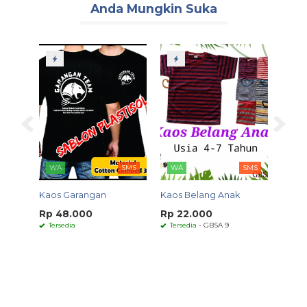
Anda Mungkin Suka
SMS
WA
SMS
WA
SMS
WA
ng
Kaos Garangan
Kaos Belang Anak
Kaos L
Rp 48.000
Rp 22.000
*Mulai
Tersedia
Tersedia
- GBSA 9
Ters