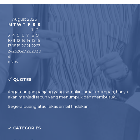
August 2026
M
T
W
T
F
S
S
1
2
3
4
5
6
7
8
9
10
11
12
13
14
15
16
17
18
19
20
21
22
23
24
25
26
27
28
29
30
31
« Nov
QUOTES
Angan-angan panjang yang semakin lama tersimpan, hanya
akan menjadi racun yang menumpuk dan membusuk..
Segera buang atau lekas ambil tindakan
CATEGORIES