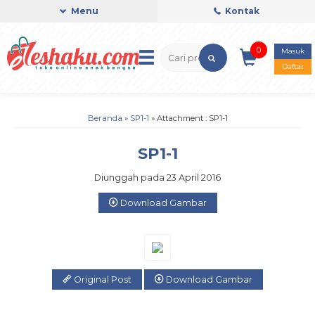
Menu
Kontak
0
Masuk
Daftar
Beranda
»
SP1-1
» Attachment : SP1-1
SP1-1
Diunggah pada 23 April 2016
Download Gambar
Original Post
Download Gambar